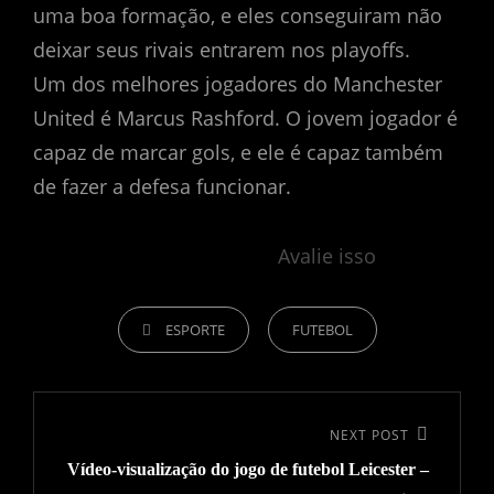
uma boa formação, e eles conseguiram não
deixar seus rivais entrarem nos playoffs.
Um dos melhores jogadores do Manchester
United é Marcus Rashford. O jovem jogador é
capaz de marcar gols, e ele é capaz também
de fazer a defesa funcionar.
Avalie isso
CATEGORIES
ESPORTE
FUTEBOL
Navegação
de
NEXT POST
Next
artigos
Vídeo-visualização do jogo de futebol Leicester –
Post